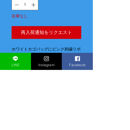
在庫なし
再入荷通知をリクエスト
ホワイトカゴバッグにピンク刺繍リボ
ン、スタッズリボン、ホワイトフリン
ジ、SSS Longとのバランスが絶妙な
LINE
Instagram
Facebook
アイテムです！
SSS Longは通常のSSSより4マス高
く、横幅は2マス少なくなっておりま
す。
筒状になっており長財布もそのまま縦
に入れられる使いやすいサイズになっ
ております！