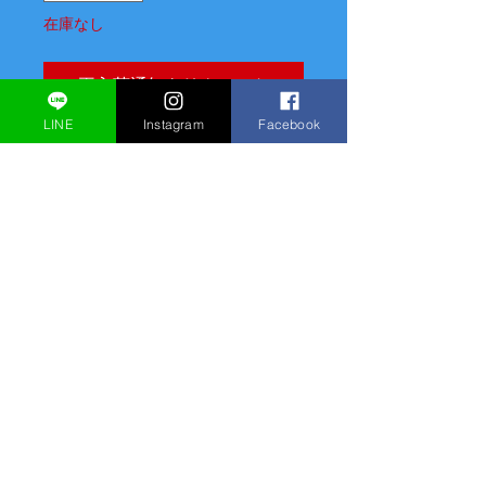
在庫なし
再入荷通知をリクエスト
LINE
Instagram
Facebook
アッシュミントグリーンカゴバッグに
シルバーリボン＆ラインストーンリボ
ンとジグザグブルー＆Richブルーフェ
ザーの組み合わせがとても存在感のあ
るアイテムです！
商品情報
サイズ S
カラー アッシュミントグリーン
フェザーカラー ジグザグブルー＆
Richブルー
© 2013 Fuang Fa Inc
All rights
持ち手長さ 27cm
reserved.
高さ 19cm