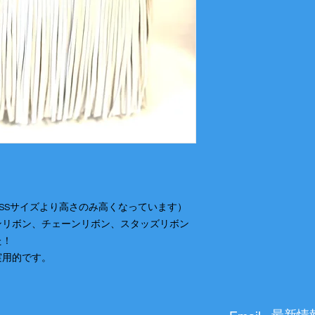
高さ 22cm
マチ幅 9cm
横幅上部 26cm
横幅下部 21cm
ハンドメイド商品の
常のSSサイズより高さのみ高くなっています）
ンリボン、チェーンリボン、スタッズリボン
た！
実用的です。
最新情