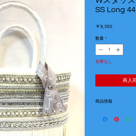
Wスタッズ
SS Long 44
価
￥9,350
格
数量
*
在庫なし
再入
商品情報
サイズ SS Long
カラー ホワイト
フリンジカラー ホワ
持ち手長さ 26m