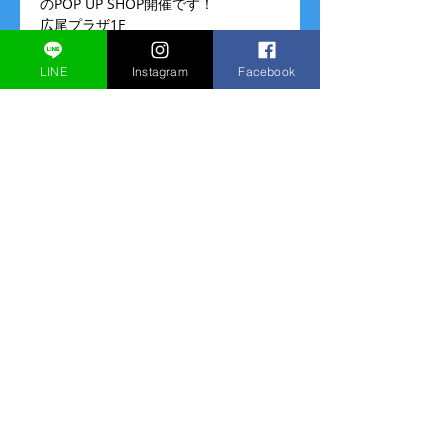
のPOP UP SHOP開催です！
広尾プラザ1F  
STS-3  カフェストリート　KFC前
営業時間  （今後の状況により変更の
LINE
Instagram
Facebook
可能性もございます） 
11:00～19:00
このイベントをシェア
© 2013 Fuang Fa Inc
All rights
reserved.
→
最新情報はこちらから