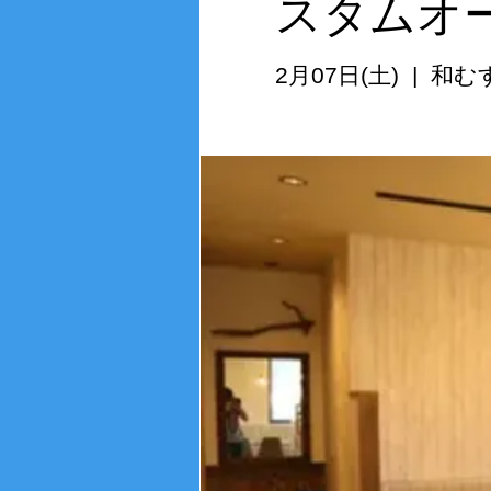
スタムオ
2月07日(土)
  |  
和む