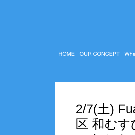
HOME
OUR CONCEPT
Whe
2/7(土)
区 和む