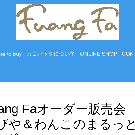
re to buy
カゴバッグについて
ONLINE SHOP
CON
 Fuang Faオーダー販売
すびや＆わんこのまるっと