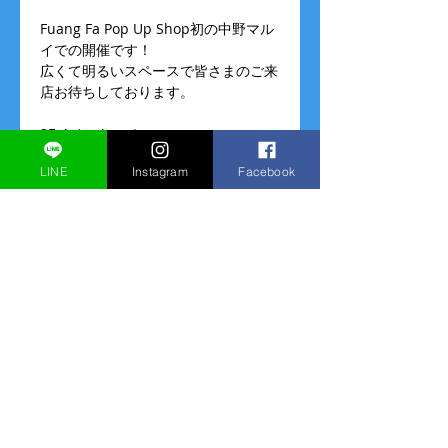
Fuang Fa Pop Up Shop初の中野マル
イでの開催です！
広くて明るいスペースで皆さまのご来
店お待ちしております。
2Fイベントスペース
営業時間
LINE
Instagram
Facebook
4/1(火)～4/8(火)
10:30～20:00
続きを読む >>
このイベントをシェア