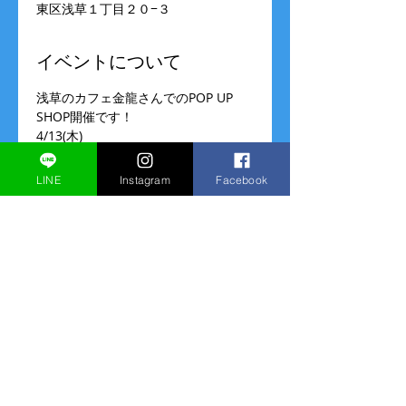
東区浅草１丁目２０−３
イベントについて
浅草のカフェ金龍さんでのPOP UP 
SHOP開催です！
4/13(木)
10:00～16:00
金龍浅草
LINE
Instagram
Facebook
住所:東京都台東区浅草１丁目20-3
交通アクセス浅草(東武・都営・メト
ロ)駅１出口より徒歩約2分
続きを読む >>
このイベントをシェア