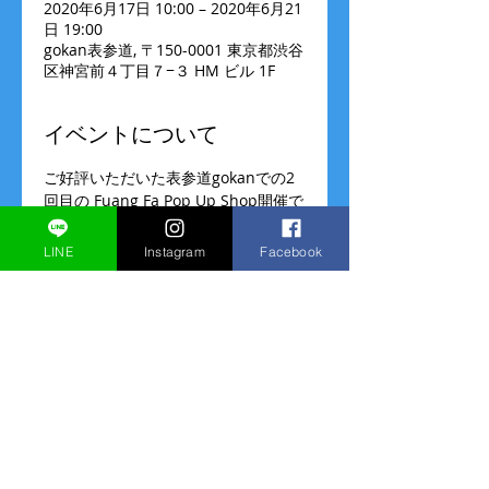
2020年6月17日 10:00 – 2020年6月21
日 19:00
gokan表参道, 〒150-0001 東京都渋谷
区神宮前４丁目７−３ HM ビル 1F
イベントについて
ご好評いただいた表参道gokanでの2
回目の Fuang Fa Pop Up Shop開催で
す。
表参道gokan1Fエントランス
LINE
Instagram
Facebook
営業時間  （今後の状況により変更の
可能性もございます） 
6/17(水)-19(金) 10:00-20:00
6/20(土) 11:00-20:00
6/21(日) 11:00-19:00
このイベントをシェア