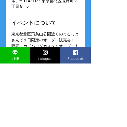
本、〒114-0023 東京都北区滝野川２
丁目８−５
イベントについて
東京都北区飛鳥山公園近くのまるっと
さんで１日限定のオーダー販売会！
販売、カゴバッグカスタムオーダーも
承っております。
※ご来店の方1ドリンクオーダー必須
LINE
Instagram
Facebook
9/28(土)　営業時間　10:00～16:00
会場:和むすびや＆わんこのまるっと
東京都北区滝野川２丁目８−５
続きを読む >>
このイベントをシェア