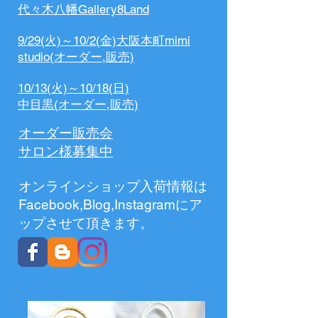
​代々木八幡Gallery8Land
9/29(火)～10/2(金)
大阪本町mimi
studio
(オーダー,販売)
10/13(火)～10/18(日)
中目黒(オーダー,販売)
オーダー販売会
サロン様
募集中
​オンラインショップ入荷情報は
Facebook,Blog,Instagramにア
ップさせて頂きます。