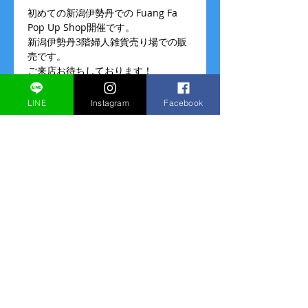
初めての新潟伊勢丹での Fuang Fa 
Pop Up Shop開催です。
新潟伊勢丹3階婦人雑貨売り場での販
売です。
ご来店お待ちしております！
（販売のみ、オーダーはございませ
ん）
LINE
Instagram
Facebook
営業時間
10/28～11/10
続きを読む >>
このイベントをシェア