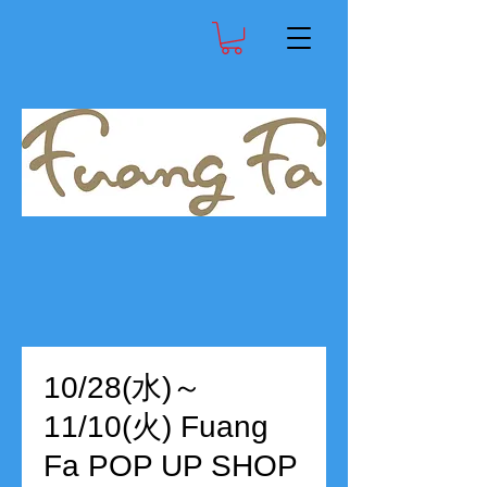
10/28(水)～
11/10(火) Fuang
Fa POP UP SHOP