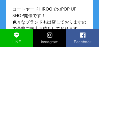
コートヤードHIROOでのPOP UP 
SHOP開催です！
色々なブランドも出店しておりますの
で是非ご来店お待ちしております。
コートヤードHIROO
営業時間  （今後の状況により変更の
LINE
Instagram
Facebook
可能性もございます） 
7/11(火)、12(水)
10:00～16:00
このイベントをシェア
© 2013 Fuang Fa Inc
All rights