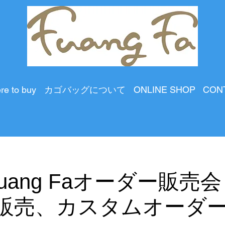
re to buy
カゴバッグについて
ONLINE SHOP
CON
) Fuang Faオーダー販売
 販売、カスタムオーダ