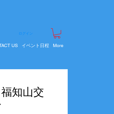
ログイン
TACT US
イベント日程
More
会 福知山交
ー