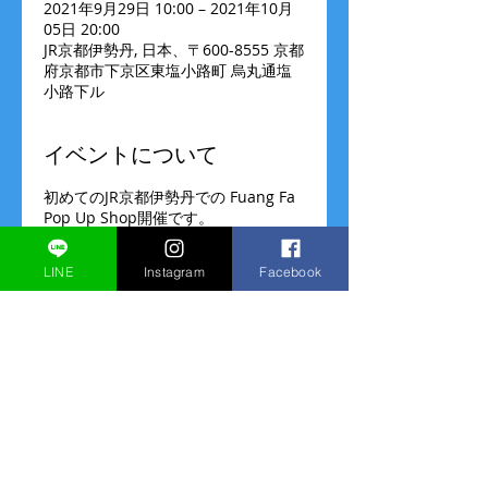
2021年9月29日 10:00 – 2021年10月
05日 20:00
JR京都伊勢丹, 日本、〒600-8555 京都
府京都市下京区東塩小路町 烏丸通塩
小路下ル
イベントについて
初めてのJR京都伊勢丹での Fuang Fa
Pop Up Shop開催です。
伊勢丹2階婦人雑貨プロモーションス
ペースでの販売です。
LINE
Instagram
Facebook
ご来店お待ちしております！
（販売のみ、オーダーはございませ
ん）
営業時間
9/29(水)～10/5(火)
10:00～20:00